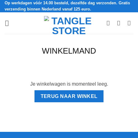
Op werkdagen vóór 14.00 besteld, dezelfde dag verzonden. Gratis
Ga
verzending binnen Nederland vanaf 125 euro.
naar
inhoud
WINKELMAND
Je winkelwagen is momenteel leeg.
TERUG NAAR WINKEL