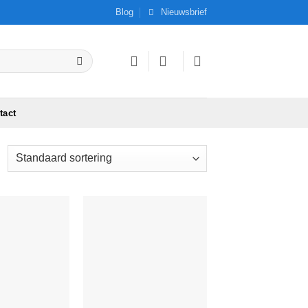
Blog
Nieuwsbrief
tact
Add to
Add to
Wishlist
Wishlist