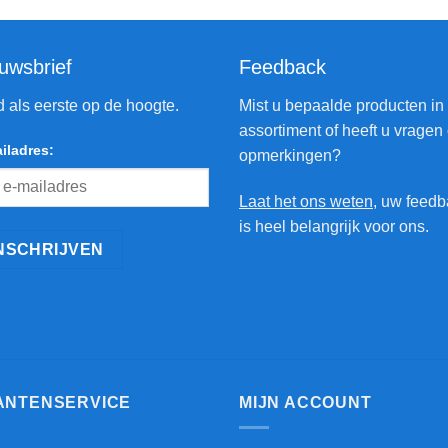
uwsbrief
Feedback
jd als eerste op de hoogte.
Mist u bepaalde producten in
assortiment of heeft u vragen 
iladres:
opmerkingen?
Laat het ons weten
, uw feed
is heel belangrijk voor ons.
ANTENSERVICE
MIJN ACCOUNT