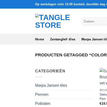
Ga
Op werkdagen vóór 14.00 besteld, dezelfde dag 
naar
inhoud
Zoeken
naar:
Home
Zentangle® tiles
Marpa Jansen ti
PRODUCTEN GETAGGED “COLOR
CATEGORIEËN
Marpa Jansen tiles
BRUS
Saku
Pennen
Pen 
€
10.
Potloden