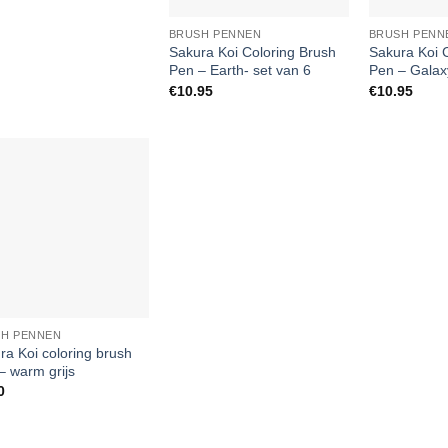
BRUSH PENNEN
BRUSH PENN
Sakura Koi Coloring Brush
Sakura Koi 
Pen – Earth- set van 6
Pen – Galax
€
10.95
€
10.95
Add to
Wishlist
H PENNEN
ra Koi coloring brush
– warm grijs
0