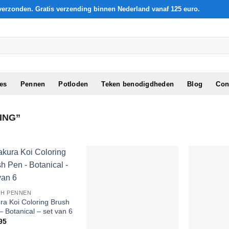
verzonden. Gratis verzending binnen Nederland vanaf 125 euro.
les
Pennen
Potloden
Teken benodigdheden
Blog
Con
ING”
Add to
Add to
Wishlist
Wishlist
H PENNEN
ra Koi Coloring Brush
– Botanical – set van 6
95