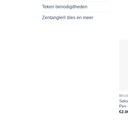
Teken benodigdheden
Zentangle® tiles en meer
BRUS
Saku
Pen 
€
2.0