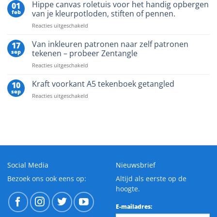
Tangles
Hippe canvas roletuis voor het handig opbergen
door
01
2024
Leonardo
feb
van je kleurpotloden, stiften of pennen.
–
da
voor
Reacties uitgeschakeld
Stephanie
Vinci
Hippe
Jennifer,
canvas
Van inkleuren patronen naar zelf patronen
CZT21
17
roletuis
sep
tekenen – probeer Zentangle
voor
voor
Reacties uitgeschakeld
het
Van
handig
inkleuren
Kraft voorkant A5 tekenboek getangled
opbergen
10
patronen
van
sep
voor
Reacties uitgeschakeld
naar
je
Kraft
zelf
kleurpotloden,
voorkant
patronen
stiften
A5
tekenen
of
tekenboek
–
pennen.
getangled
probeer
Zentangle
Social Media
Nieuwsbrief
Bezoek ons ook eens op:
Altijd als eerste op de
hoogte.
E-mailadres: