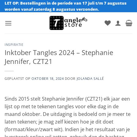
Ga
LET OP: Bestellingen in de periode van 17 juli t/m 7 augustus
worden vanaf zaterdag 8 augustus verzonden.
naar
inhoud
INSPIRATIE
Inktober Tangles 2024 – Stephanie
Jennifer, CZT21
GEPLAATST OP
OKTOBER 18, 2024
DOOR
JOLANDA SALLÉ
Sinds 2015 stelt Stephanie Jennifer (CZT21) elk jaar een
lijst op met te tekenen tangles voor elke dag in de
maand oktober. De uitdaging is bedoeld om je meer te
laten tekenen; je mag zelf kiezen hoe je dit doet
(formaat/kleur/zwart wit). Indien je het resultaat van je
kunstwerk online wil zetten, gebruik dan de hashtag