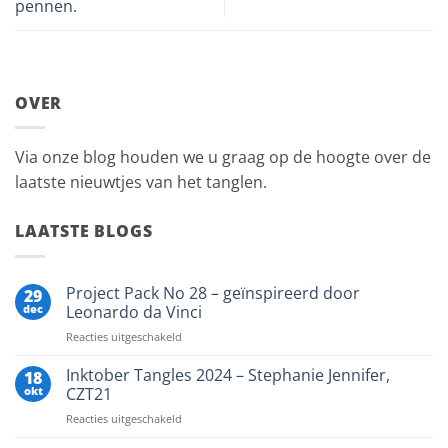
pennen.
OVER
Via onze blog houden we u graag op de hoogte over de
laatste nieuwtjes van het tanglen.
LAATSTE BLOGS
Project Pack No 28 – geïnspireerd door
29
dec
Leonardo da Vinci
voor
Reacties uitgeschakeld
Project
Pack
Inktober Tangles 2024 – Stephanie Jennifer,
18
No
okt
CZT21
28
voor
Reacties uitgeschakeld
–
Inktober
geïnspireerd