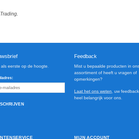
 Trading.
uwsbrief
Feedback
d als eerste op de hoogte.
Mist u bepaalde producten in on
assortiment of heeft u vragen of
ladres:
opmerkingen?
Laat het ons weten
, uw feedback
heel belangrijk voor ons.
NTENSERVICE
MIJN ACCOUNT