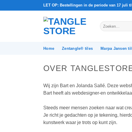
Ga
LET OP: Bestellingen in de periode van 17 juli 
naar
inhoud
Zoeken
naar:
Home
Zentangle® tiles
Marpa Jansen ti
OVER TANGLESTORE
Wij zijn Bart en Jolanda Sallé. Deze websh
Bart heeft als webdesigner-en ontwikkela
Steeds meer mensen zoeken naar wat crea
Je richt je gedachten op je tekening, hier
kunstwerk waar je trots op kunt zijn.