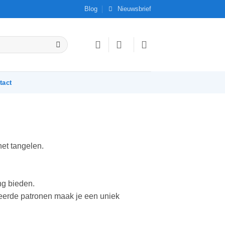
Blog
Nieuwsbrief
tact
het tangelen.
ng bieden.
ureerde patronen maak je een uniek