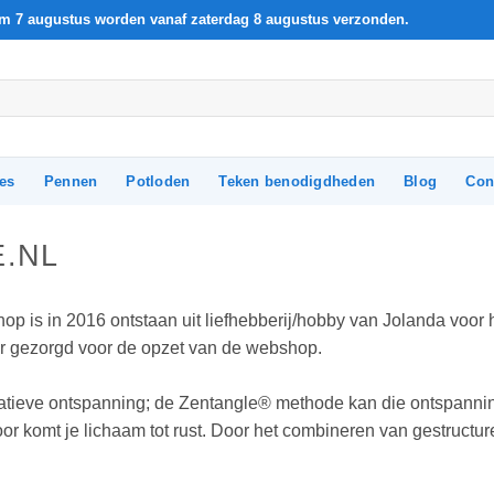
t/m 7 augustus worden vanaf zaterdag 8 augustus verzonden.
les
Pennen
Potloden
Teken benodigdheden
Blog
Con
.NL
op is in 2016 ontstaan uit liefhebberij/hobby van Jolanda voor 
ar gezorgd voor de opzet van de webshop.
tieve ontspanning; de Zentangle® methode kan die ontspanni
door komt je lichaam tot rust. Door het combineren van gestruct