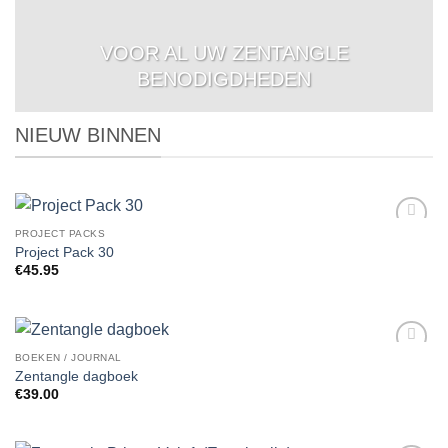
VOOR AL UW ZENTANGLE
BENODIGDHEDEN
NIEUW BINNEN
PROJECT PACKS
Add to
Project Pack 30
Wishlist
€
45.95
BOEKEN / JOURNAL
Add to
Zentangle dagboek
Wishlist
€
39.00