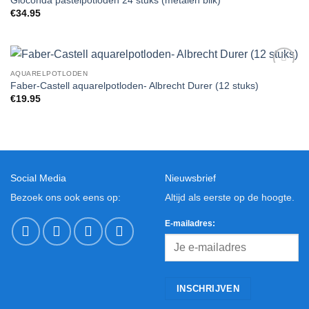
Gioconda pastelpotloden 24 stuks (metalen blik)
Wishlist
€
34.95
AQUARELPOTLODEN
Add to
Faber-Castell aquarelpotloden- Albrecht Durer (12 stuks)
Wishlist
€
19.95
Social Media
Nieuwsbrief
Bezoek ons ook eens op:
Altijd als eerste op de hoogte.
E-mailadres: