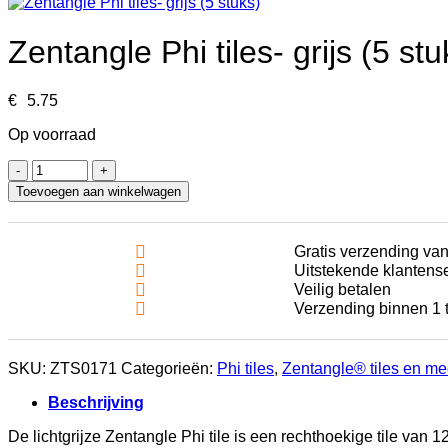
Zentangle Phi tiles- grijs (5 stu
€
5.75
Op voorraad
Zentangle
Phi
Toevoegen aan winkelwagen
tiles-
grijs
(5
Gratis verzending va
stuks)
Uitstekende klantens
aantal
Veilig betalen
Verzending binnen 1 
SKU:
ZTS0171
Categorieën:
Phi tiles
,
Zentangle® tiles en me
Beschrijving
De lichtgrijze Zentangle Phi tile is een rechthoekige tile van