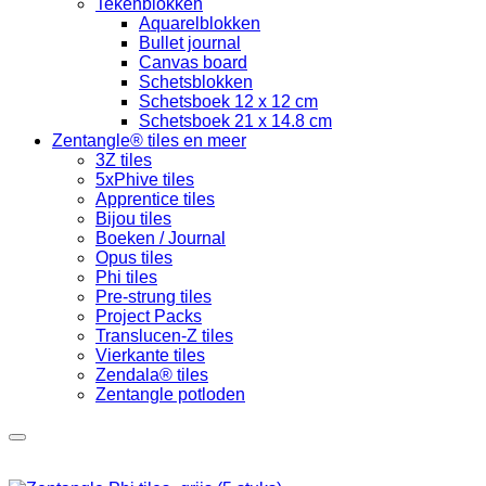
Tekenblokken
Aquarelblokken
Bullet journal
Canvas board
Schetsblokken
Schetsboek 12 x 12 cm
Schetsboek 21 x 14.8 cm
Zentangle® tiles en meer
3Z tiles
5xPhive tiles
Apprentice tiles
Bijou tiles
Boeken / Journal
Opus tiles
Phi tiles
Pre-strung tiles
Project Packs
Translucen-Z tiles
Vierkante tiles
Zendala® tiles
Zentangle potloden