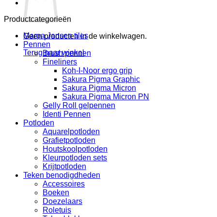
Productcategorieën
Marpa Jansen tiles
Geen producten in de winkelwagen.
Pennen
Terug naar winkel
Brush pennen
Fineliners
Koh-I-Noor ergo grip
Sakura Pigma Graphic
Sakura Pigma Micron
Sakura Pigma Micron PN
Gelly Roll gelpennen
Identi Pennen
Potloden
Aquarelpotloden
Grafietpotloden
Houtskoolpotloden
Kleurpotloden sets
Krijtpotloden
Teken benodigdheden
Accessoires
Boeken
Doezelaars
Roletuis