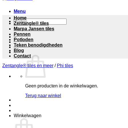
Menu
Home
Zoeken
Zentangle® tiles
naar:
Marpa Jansen tiles
Pennen
Potloden
Teken benodigdheden
Blog
Contact
Zentangle® tiles en meer
/
Phi tiles
Geen producten in de winkelwagen.
Terug naar winkel
Winkelwagen