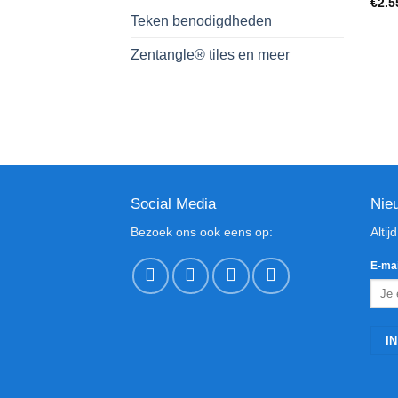
€
2.5
Teken benodigdheden
Zentangle® tiles en meer
Social Media
Nie
Bezoek ons ook eens op:
Altij
E-mai