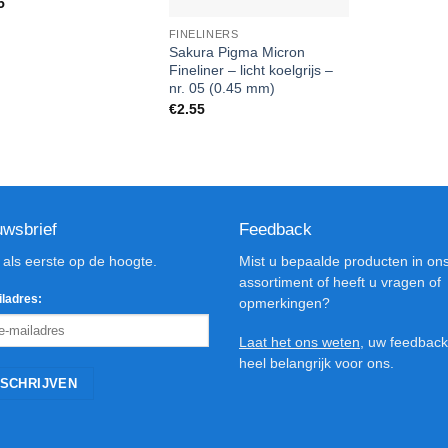
5
FINELINERS
Sakura Pigma Micron
Fineliner – licht koelgrijs –
nr. 05 (0.45 mm)
€
2.55
uwsbrief
Feedback
d als eerste op de hoogte.
Mist u bepaalde producten in on
assortiment of heeft u vragen of
ladres:
opmerkingen?
Laat het ons weten
, uw feedback
heel belangrijk voor ons.