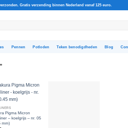
verzonden. Gratis verzending binnen Nederland vanaf 125 euro.
les
Pennen
Potloden
Teken benodigdheden
Blog
Con
”
Add to
Add to
Wishlist
Wishlist
LINERS
ra Pigma Micron
iner – koelgrijs – nr. 05
5 mm)