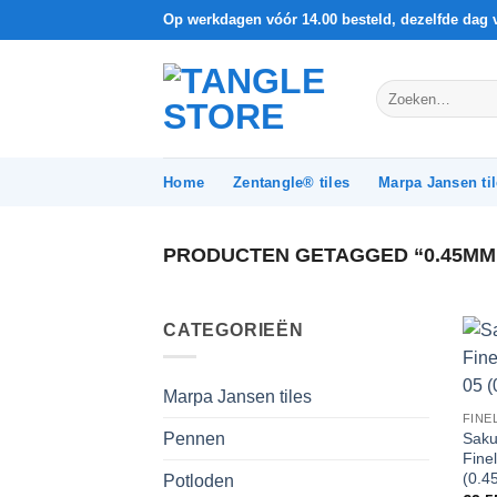
Ga
Op werkdagen vóór 14.00 besteld, dezelfde dag 
naar
inhoud
Zoeken
naar:
Home
Zentangle® tiles
Marpa Jansen ti
PRODUCTEN GETAGGED “0.45MM
CATEGORIEËN
Marpa Jansen tiles
FINE
Saku
Pennen
Finel
(0.4
Potloden