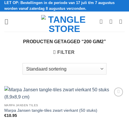
LET OP: Bestellingen in de periode van 17 juli t/m 7 augustus
Ga
worden vanaf zaterdag 8 augustus verzonden.
naar
inhoud
PRODUCTEN GETAGGED “200 G/M2”
FILTER
Add to
Wishlist
MARPA JANSEN TILES
Marpa Jansen tangle-tiles zwart vierkant (50 stuks)
€
10.95