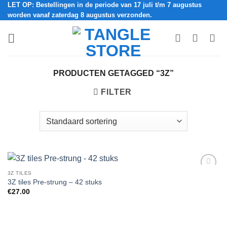
LET OP: Bestellingen in de periode van 17 juli t/m 7 augustus
Ga
worden vanaf zaterdag 8 augustus verzonden.
naar
inhoud
PRODUCTEN GETAGGED “3Z”
FILTER
3Z TILES
Add to
3Z tiles Pre-strung – 42 stuks
Wishlist
€
27.00