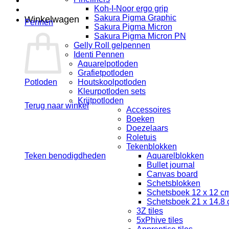
Koh-I-Noor ergo grip
Sakura Pigma Graphic
Winkelwagen
Pennen
Sakura Pigma Micron
Sakura Pigma Micron PN
Gelly Roll gelpennen
Identi Pennen
Aquarelpotloden
Grafietpotloden
Potloden
Houtskoolpotloden
Kleurpotloden sets
Krijtpotloden
Terug naar winkel
Accessoires
Boeken
Doezelaars
Roletuis
Tekenblokken
Teken benodigdheden
Aquarelblokken
Bullet journal
Canvas board
Schetsblokken
Schetsboek 12 x 12 c
Schetsboek 21 x 14.8
3Z tiles
5xPhive tiles