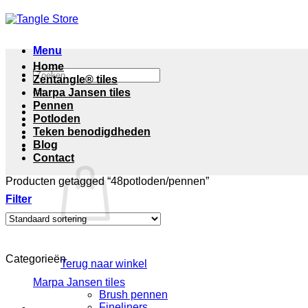
Menu
Home
Zoeken
Zentangle® tiles
naar:
Marpa Jansen tiles
Pennen
Potloden
Teken benodigdheden
Blog
Contact
Producten getagged “48potloden/pennen”
Filter
Categorieën
Terug naar winkel
Marpa Jansen tiles
Brush pennen
Fineliners