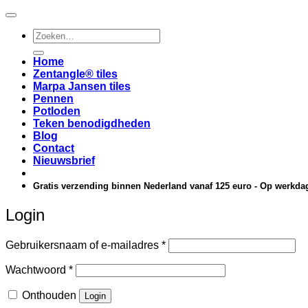
Zoeken
naar:
Home
Zentangle® tiles
Marpa Jansen tiles
Pennen
Potloden
Teken benodigdheden
Blog
Contact
Nieuwsbrief
Gratis verzending binnen Nederland vanaf 125 euro - Op werkdag
Login
Vereist
Gebruikersnaam of e-mailadres
*
Vereist
Wachtwoord
*
Onthouden
Login