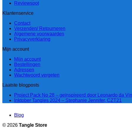
Reviewspot
Klantenservice
Contact
Verzenden/ Retourneren
Algemene voorwaarden
Privacyverklaring
Mijn account
Mijn account
Bestellingen
Adressen
Wachtwoord vergeten
Laatste blogposts
Project Pack No 28 – geïnspireerd door Leonardo da Vin
Inktober Tangles 2024 – Stephanie Jennifer, CZT21
Blog
© 2026
Tangle Store