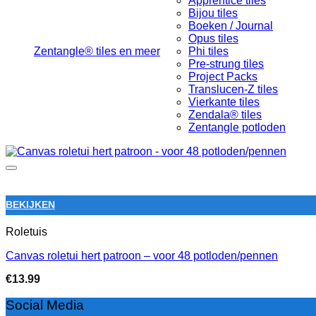
Apprentice tiles
Bijou tiles
Boeken / Journal
Opus tiles
Zentangle® tiles en meer
Phi tiles
Pre-strung tiles
Project Packs
Translucen-Z tiles
Vierkante tiles
Zendala® tiles
Zentangle potloden
BEKIJKEN
Roletuis
Canvas roletui hert patroon – voor 48 potloden/pennen
€
13.99
Social Media