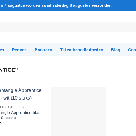
t/m 7 augustus worden vanaf zaterdag 8 augustus verzonden.
les
Pennen
Potloden
Teken benodigdheden
Blog
Con
NTICE”
Add to
Add to
ENTICE TILES
Wishlist
Wishlist
angle Apprentice tiles –
10 stuks)
0