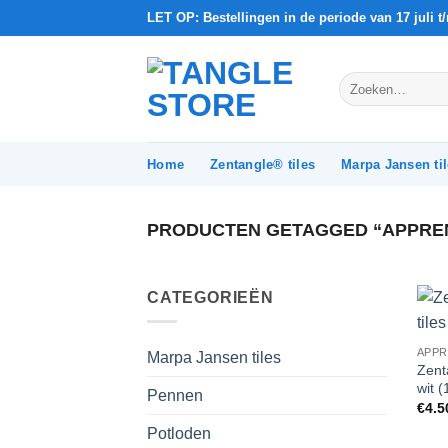
Ga
LET OP: Bestellingen in de periode van 17 juli 
naar
inhoud
Zoeken
naar:
Home
Zentangle® tiles
Marpa Jansen ti
PRODUCTEN GETAGGED “APPRE
CATEGORIEËN
APPR
Marpa Jansen tiles
Zent
wit (
Pennen
€
4.5
Potloden