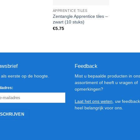
APPRENTICE TILES
Zentangle Apprentice tiles –
zwart (10 stuks)
€
5.75
uwsbrief
Feedback
d als eerste op de hoogte.
Mist u bepaalde producten in on
assortiment of heeft u vragen of
ladres:
opmerkingen?
Laat het ons weten
, uw feedback
heel belangrijk voor ons.