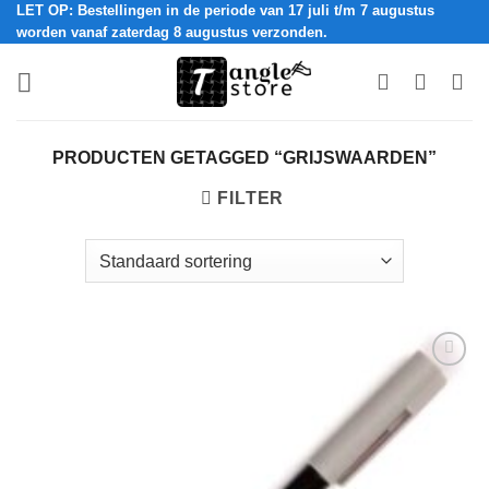
LET OP: Bestellingen in de periode van 17 juli t/m 7 augustus
Ga
worden vanaf zaterdag 8 augustus verzonden.
naar
inhoud
PRODUCTEN GETAGGED “GRIJSWAARDEN”
FILTER
Add to
Wishlist