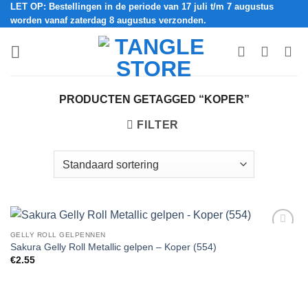
LET OP: Bestellingen in de periode van 17 juli t/m 7 augustus
Ga
worden vanaf zaterdag 8 augustus verzonden.
naar
inhoud
PRODUCTEN GETAGGED “KOPER”
FILTER
GELLY ROLL GELPENNEN
Add to
Sakura Gelly Roll Metallic gelpen – Koper (554)
Wishlist
€
2.55