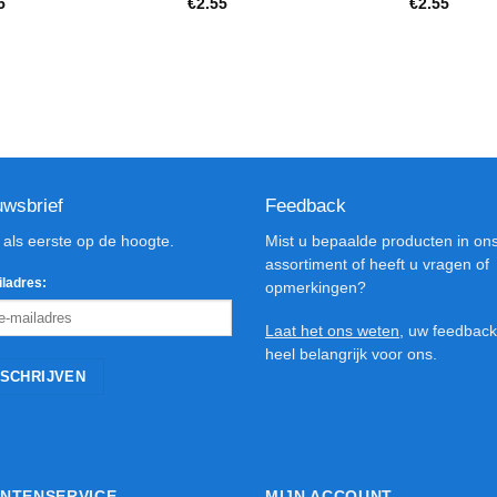
5
€
2.55
€
2.55
uwsbrief
Feedback
d als eerste op de hoogte.
Mist u bepaalde producten in on
assortiment of heeft u vragen of
ladres:
opmerkingen?
Laat het ons weten
, uw feedback
heel belangrijk voor ons.
NTENSERVICE
MIJN ACCOUNT