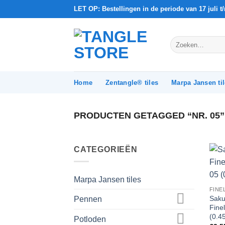
Ga
LET OP: Bestellingen in de periode van 17 juli 
naar
inhoud
Zoeken
naar:
Home
Zentangle® tiles
Marpa Jansen ti
PRODUCTEN GETAGGED “NR. 05”
CATEGORIEËN
Marpa Jansen tiles
FINE
Saku
Pennen
Finel
(0.4
Potloden