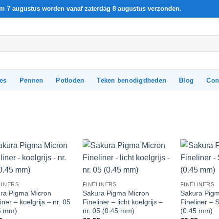
t/m 7 augustus worden vanaf zaterdag 8 augustus verzonden.
les
Pennen
Potloden
Teken benodigdheden
Blog
Con
Add to
Add to
Wishlist
Wishlist
LINERS
FINELINERS
FINELINERS
ra Pigma Micron
Sakura Pigma Micron
Sakura Pigm
iner – koelgrijs – nr. 05
Fineliner – licht koelgrijs –
Fineliner – 
5 mm)
nr. 05 (0.45 mm)
(0.45 mm)