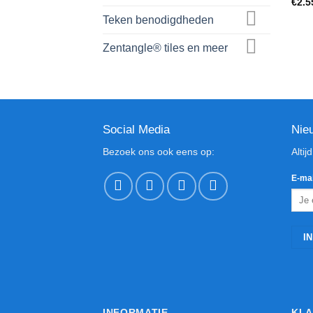
€
2.5
Teken benodigdheden
Zentangle® tiles en meer
Social Media
Nie
Bezoek ons ook eens op:
Altij
E-mai
INFORMATIE
KLA