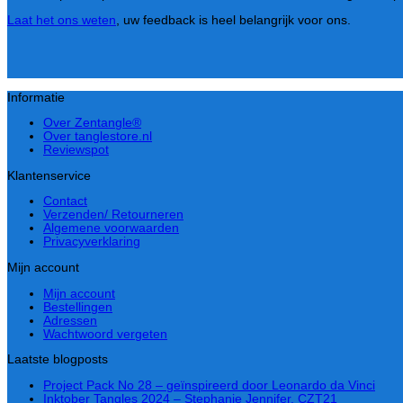
Laat het ons weten
, uw feedback is heel belangrijk voor ons.
Informatie
Over Zentangle®
Over tanglestore.nl
Reviewspot
Klantenservice
Contact
Verzenden/ Retourneren
Algemene voorwaarden
Privacyverklaring
Mijn account
Mijn account
Bestellingen
Adressen
Wachtwoord vergeten
Laatste blogposts
Project Pack No 28 – geïnspireerd door Leonardo da Vinci
Inktober Tangles 2024 – Stephanie Jennifer, CZT21