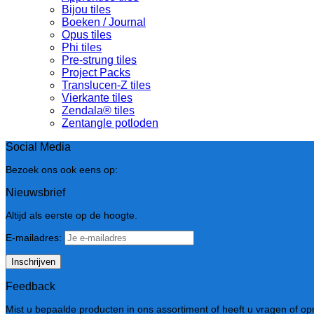
Bijou tiles
Boeken / Journal
Opus tiles
Phi tiles
Pre-strung tiles
Project Packs
Translucen-Z tiles
Vierkante tiles
Zendala® tiles
Zentangle potloden
Social Media
Bezoek ons ook eens op:
Nieuwsbrief
Altijd als eerste op de hoogte.
E-mailadres:
Feedback
Mist u bepaalde producten in ons assortiment of heeft u vragen of o