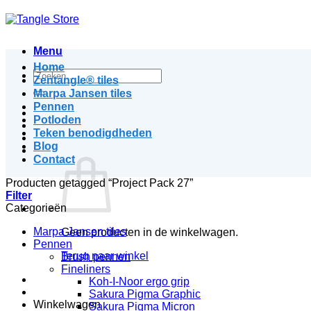
Menu
Home
Zoeken
Zentangle® tiles
naar:
Marpa Jansen tiles
Pennen
Potloden
Teken benodigdheden
Blog
Contact
Producten getagged “Project Pack 27”
Filter
Categorieën
Marpa Jansen tiles
Geen producten in de winkelwagen.
Pennen
Terug naar winkel
Brush pennen
Fineliners
Koh-I-Noor ergo grip
Sakura Pigma Graphic
Winkelwagen
Sakura Pigma Micron