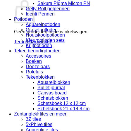
Sakura Pigma Micron PN
Gelly Roll gelpennen
Identi Pennen
Potloden
Aquarelpotloden
Grafietpotloden
Geen producten in de winkelwagen.
Houtskoolpotloden
Kleurpotloden sets
Terug naar winkel
Krijtpotloden
Teken benodigdheden
Accessoires
Boeken
Doezelaars
Roletuis
Tekenblokken
Aquarelblokken
Bullet journal
Canvas board
Schetsblokken
Schetsboek 12 x 12 cm
Schetsboek 21 x 14.8 cm
Zentangle® tiles en meer
3Z tiles
5xPhive tiles
Apprentice tiles