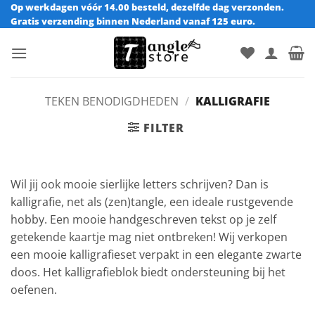
Ga
Op werkdagen vóór 14.00 besteld, dezelfde dag verzonden.
Gratis verzending binnen Nederland vanaf 125 euro.
naar
inhoud
TEKEN BENODIGDHEDEN
/
KALLIGRAFIE
FILTER
Wil jij ook mooie sierlijke letters schrijven? Dan is
kalligrafie, net als (zen)tangle, een ideale rustgevende
hobby. Een mooie handgeschreven tekst op je zelf
getekende kaartje mag niet ontbreken! Wij verkopen
een mooie kalligrafieset verpakt in een elegante zwarte
doos. Het kalligrafieblok biedt ondersteuning bij het
oefenen.