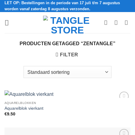
LET OP: Bestellingen in de periode van 17 juli t/m 7 augustus
Ga
worden vanaf zaterdag 8 augustus verzonden.
naar
inhoud
PRODUCTEN GETAGGED “ZENTANGLE”
FILTER
AQUARELBLOKKEN
Add to
Aquarelblok vierkant
Wishlist
€
9.50