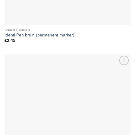
IDENTI PENNEN
Identi Pen bruin (permanent marker)
€
2.45
Add to
Wishlist