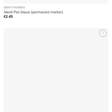
IDENTI PENNEN
Identi Pen blauw (permanent marker)
€
2.45
Add to
Wishlist