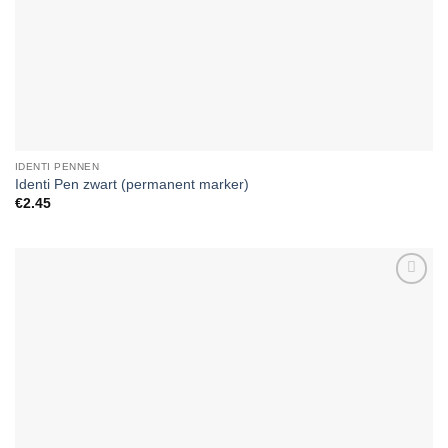
IDENTI PENNEN
Identi Pen zwart (permanent marker)
€
2.45
Add to
Wishlist