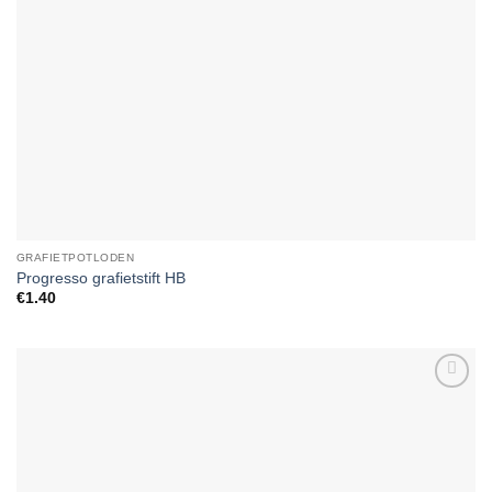
GRAFIETPOTLODEN
Progresso grafietstift HB
€
1.40
Add to
Wishlist