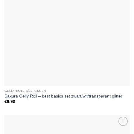
GELLY ROLL GELPENNEN
Sakura Gelly Roll – best basics set zwart/wit/transparant glitter
€
6.99
Add to