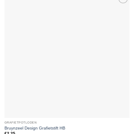
Add to
Wishlist
GRAFIETPOTLODEN
Bruynzeel Design Grafietstift HB
€
2.25