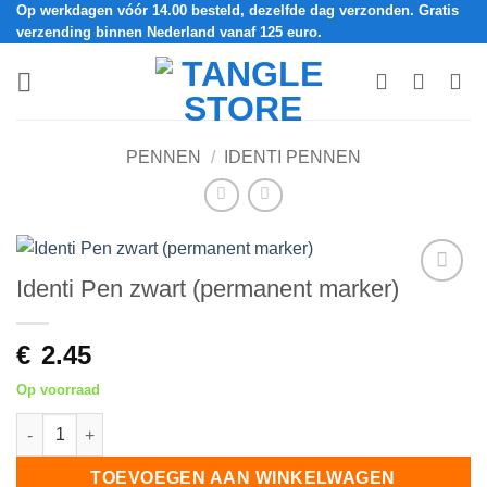
Op werkdagen vóór 14.00 besteld, dezelfde dag verzonden. Gratis
Ga
verzending binnen Nederland vanaf 125 euro.
naar
inhoud
PENNEN
/
IDENTI PENNEN
Identi Pen zwart (permanent marker)
Add to
Wishlist
€
2.45
Op voorraad
Identi Pen zwart (permanent marker) aantal
TOEVOEGEN AAN WINKELWAGEN