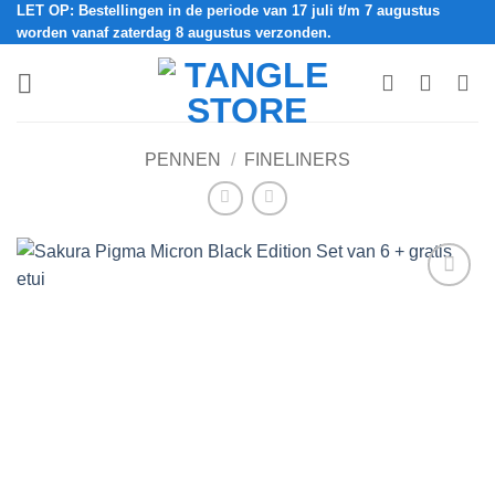
LET OP: Bestellingen in de periode van 17 juli t/m 7 augustus
Ga
worden vanaf zaterdag 8 augustus verzonden.
naar
inhoud
PENNEN
/
FINELINERS
Add to
Wishlist