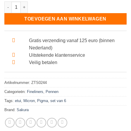
Sakura Pigma Micron Black Edition Set van 6 + gratis etui aanta
TOEVOEGEN AAN WINKELWAGEN
Gratis verzending vanaf 125 euro (binnen
Nederland)
Uitstekende klantenservice
Veilig betalen
Artikelnummer:
ZTS0244
Categorieën:
Fineliners
,
Pennen
Tags:
etui
,
Micron
,
Pigma
,
set van 6
Brand:
Sakura