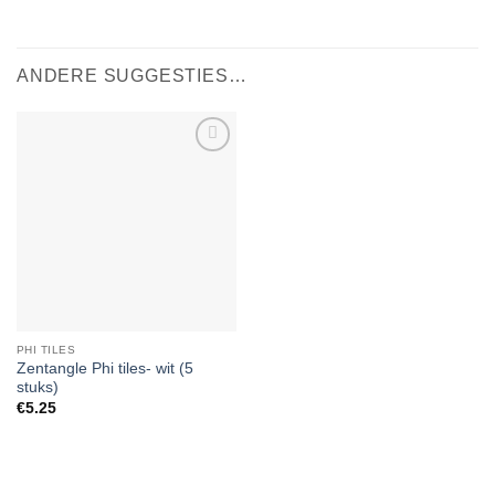
ANDERE SUGGESTIES…
Add to
Wishlist
PHI TILES
Zentangle Phi tiles- wit (5
stuks)
€
5.25