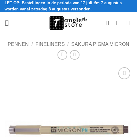
LET OP: Bestellingen in de periode van 17 juli t/m 7 augustus
Ga
worden vanaf zaterdag 8 augustus verzonden.
naar
inhoud
PENNEN
/
FINELINERS
/
SAKURA PIGMA MICRON
Add to
Wishlist