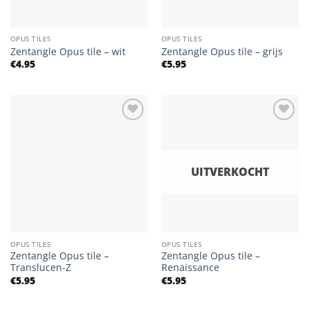
OPUS TILES
OPUS TILES
Zentangle Opus tile – wit
Zentangle Opus tile – grijs
€
4.95
€
5.95
Add to
Add to
Wishlist
Wishlist
UITVERKOCHT
OPUS TILES
OPUS TILES
Zentangle Opus tile –
Zentangle Opus tile –
Translucen-Z
Renaissance
€
5.95
€
5.95